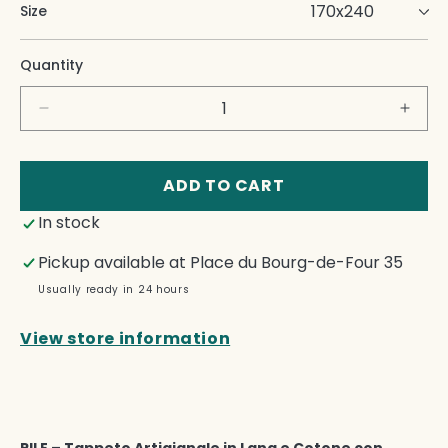
Size
Quantity
Decrease
Incre
quantity
quant
for
for
Pile
Pile
ADD TO CART
In stock
Pickup available at
Place du Bourg-de-Four 35
Usually ready in 24 hours
View store information
PILE – Tappeto Artigianale in Lana e Cotone con