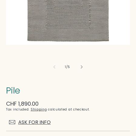
of
1
/
5
Pile
Regular
CHF 1,890.00
price
Tax included.
Shipping
calculated at checkout.
ASK FOR INFO